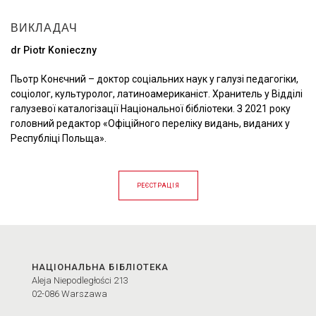
ВИКЛАДАЧ
dr Piotr Konieczny
Пьотр Конєчний – доктор соціальних наук у галузі педагогіки,
соціолог, культуролог, латиноамериканіст. Хранитель у Відділі
галузевої каталогізації Національної бібліотеки. З 2021 року
головний редактор «Офіційного переліку видань, виданих у
Республіці Польща».
НА ТРЕНІНГ “ОФІЦІЙНИЙ ПЕРЕЛІК ВИД
РЕЄСТРАЦІЯ
Контакт
НАЦІОНАЛЬНА БІБЛІОТЕКА
Aleja Niepodległości 213
02-086 Warszawa