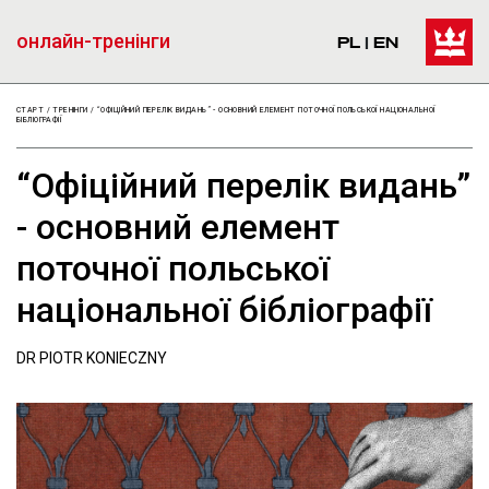
“Офіційний перелік вида
перейти 
онлайн-тренінги
PL
|
EN
СТАРТ
/
ТРЕНІНГИ
/
“ОФІЦІЙНИЙ ПЕРЕЛІК ВИДАНЬ” - ОСНОВНИЙ ЕЛЕМЕНТ ПОТОЧНОЇ ПОЛЬСЬКОЇ НАЦІОНАЛЬНОЇ
БІБЛІОГРАФІЇ
“Офіційний перелік видань”
- основний елемент
поточної польської
національної бібліографії
DR PIOTR KONIECZNY